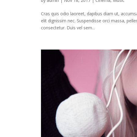
by
admin
|
Nov 18, 2017
|
Cinema
,
Music
Cras quis odio laoreet, dapibus diam ut, accumsa
elit dignissim nec. Suspendisse orci massa, pell
consectetur. Duis vel sem...