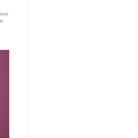
ursus
in